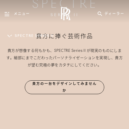
SPECTRE
ディーラー
メニュー
SERIES II
貴方に捧ぐ芸術作品
SPECTRE SERIES II
貴方が想像する何もかも、SPECTRE Series II が現実のものにしま
PHANTOM
PHANTOM EXTENDED
CULLINAN
GHOST
GHO
す。細部にまでこだわったパーソナライゼーションを実現し、貴方
が望む究極の夢をカタチにしてください。
貴方の一台をデザインしてみません
か