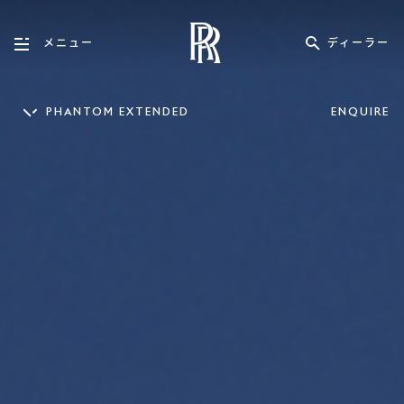
ディーラー
メニュー
PHANTOM EXTENDED
ENQUIRE
PHANTOM
PHANTOM EXTENDED
CULLINAN
GHOST
GHO