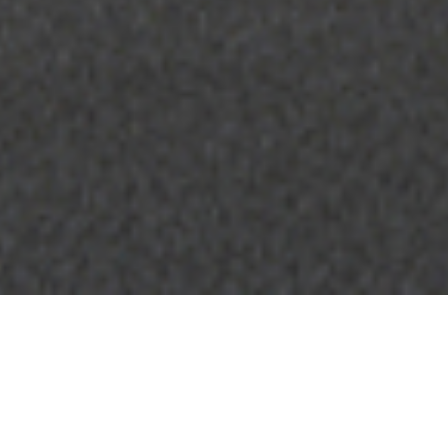
認定中古車
COOKIEに関するポリシー
ロイ
ス
プレスクラブ
法的情報
苦情・ご相談
正規ディーラー検索
EU TYRE LABELS
よくあるご質問
お問い合わせ
プライバシー
採用
サイトマップ
WHISPERS
言語
Youtube
Facebook
Instagram
Linked
Twitter
in