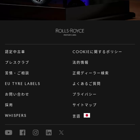
スライド 1/6 を表示中
ロー
ル
ス・
認定中古車
COOKIEに関するポリシー
ロイ
ス
プレスクラブ
法的情報
苦情・ご相談
正規ディーラー検索
EU TYRE LABELS
よくあるご質問
お問い合わせ
プライバシー
採用
サイトマップ
WHISPERS
言語
Youtube
Facebook
Instagram
Linked
Twitter