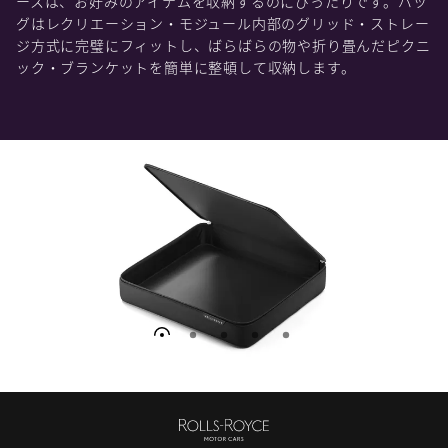
ースは、お好みのアイテムを収納するのにぴったりです。バッ
グはレクリエーション・モジュール内部のグリッド・ストレー
ジ方式に完璧にフィットし、ばらばらの物や折り畳んだピクニ
ック・ブランケットを簡単に整頓して収納します。
スライド 1/5 を表示中
ロー