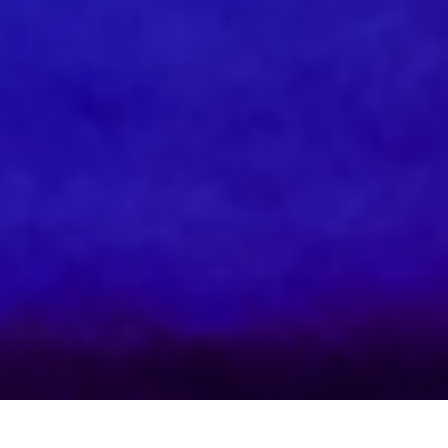
ス・
ロイ
ス
会社
法的情報
プライバシー
COOKIEに関するポリシー
ロールス・ロイス・モーター・カーズ 広島 はRolls-Royce Motor
Cars Limitedの車両の正規販売代理店ですが、Rolls-Royce Motor
Cars Limitedの企業構造には含まれていません。
このページに掲載されている情報、方針、データは ロールス・ロイ
ス・モーター・カーズ 広島 が単独で責任を負うものです。Rolls-
Royce Motor Cars Limitedは、ここに掲載されている情報、脱漏、見
解、意見について、一切責任を負いかねます。