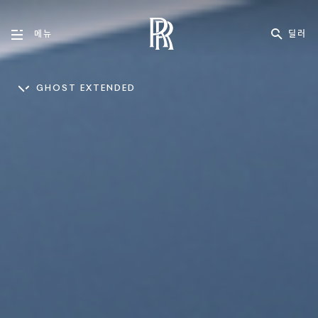
딜러
메뉴
GHOST EXTENDED
PHANTOM
PHANTOM EXTENDED
CULLINAN
GHOST
GHO