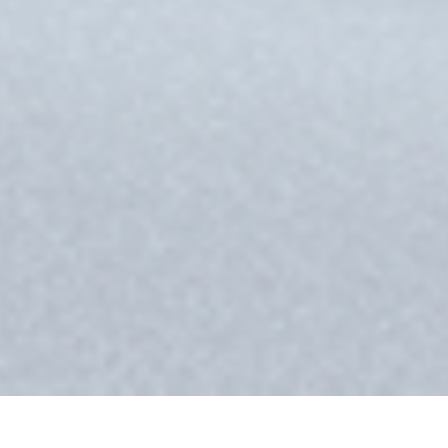
Rolls-
Royce
PRE-OWNED
쿠키
PRESSCLUB
법적 정보
불만
딜러 찾기
EU TYRE LABELS
자주 묻는 질문
연락처
개인정보처리방침
채용 정보
사이트 맵
WHISPERS
언어
Youtube
Facebook
Instagram
Linked
Twitter
in