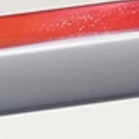
Rolls-
Royce
PRE-OWNED
쿠키